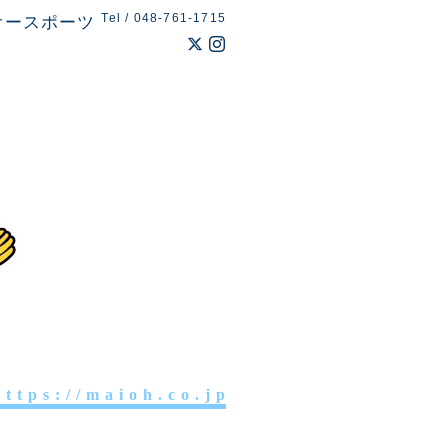
Tel / 048-761-1715
オースポーツ
 t t p s : / / m a i o h . c o . j p