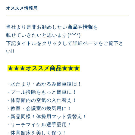
オススメ情報局
当社より是非お勧めしたい
商品
や
情報
を
載せていきたいと思います(*^^*)
下記タイトルをクリックして詳細ページをご覧下さ
い!!
★★★
オススメ商品★★★
水たまり・ぬかるみ簡単復旧！
・
プール掃除をもっと簡単に！
・
体育館内の空気の入れ替え！
・
教室・会議室の換気用に！
・
新品同様！体操用マット袋替え！
・
リーチマイケル選手愛用！
・
体育館床を美しく保つ！
・