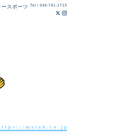
Tel / 048-761-1715
オースポーツ
 t t p s : / / m a i o h . c o . j p