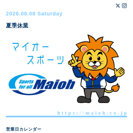
2026.08.08 Saturday
夏季休業
h t t p s : / / m a i o h . c o . j p
営業日カレンダー