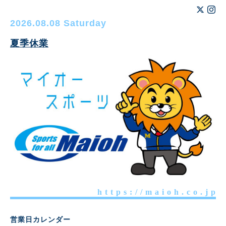
2026.08.08 Saturday
夏季休業
h t t p s : / / m a i o h . c o . j p
営業日カレンダー