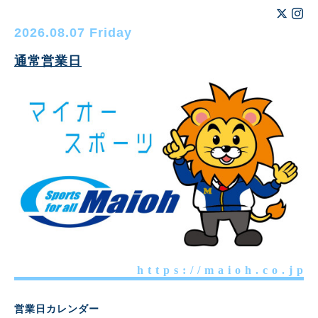
2026.08.07 Friday
通常営業日
h t t p s : / / m a i o h . c o . j p
営業日カレンダー