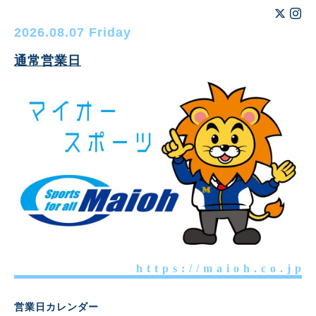
2026.08.07 Friday
通常営業日
h t t p s : / / m a i o h . c o . j p
営業日カレンダー