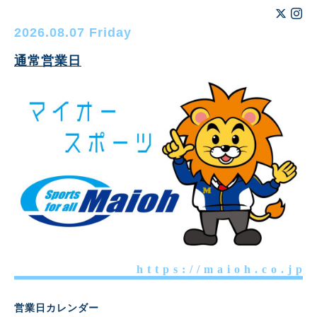
2026.08.07 Friday
通常営業日
h t t p s : / / m a i o h . c o . j p
営業日カレンダー