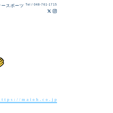
Tel / 048-761-1715
オースポーツ
 t t p s : / / m a i o h . c o . j p