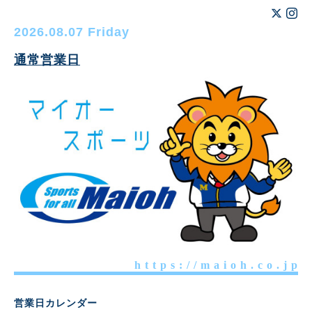
2026.08.07 Friday
通常営業日
h t t p s : / / m a i o h . c o . j p
営業日カレンダー