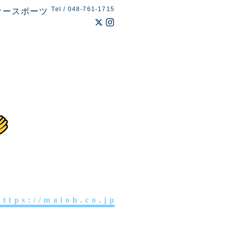
Tel / 048-761-1715
オースポーツ
 t t p s : / / m a i o h . c o . j p