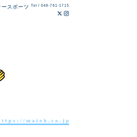
Tel / 048-761-1715
オースポーツ
 t t p s : / / m a i o h . c o . j p