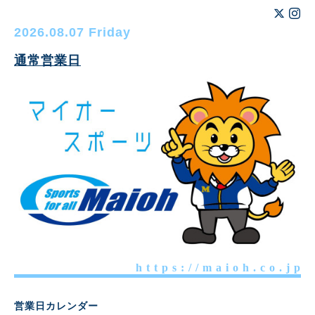
2026.08.07 Friday
通常営業日
h t t p s : / / m a i o h . c o . j p
営業日カレンダー