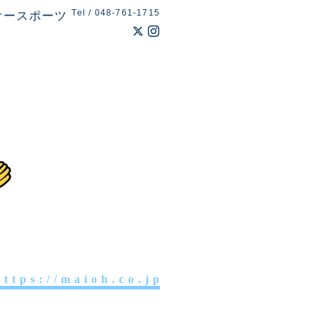
Tel / 048-761-1715
オースポーツ
 t t p s : / / m a i o h . c o . j p