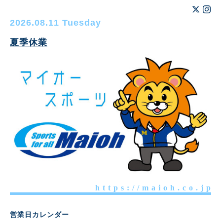
2026.08.11 Tuesday
夏季休業
h t t p s : / / m a i o h . c o . j p
営業日カレンダー