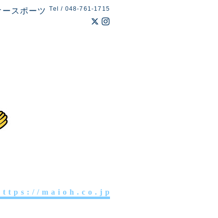
Tel / 048-761-1715
オースポーツ
 t t p s : / / m a i o h . c o . j p