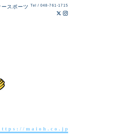
Tel / 048-761-1715
オースポーツ
 t t p s : / / m a i o h . c o . j p