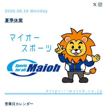
2026.08.10 Monday
夏季休業
h t t p s : / / m a i o h . c o . j p
営業日カレンダー