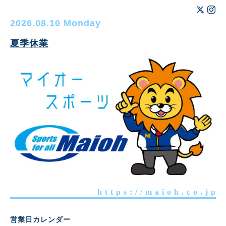
2026.08.10 Monday
夏季休業
h t t p s : / / m a i o h . c o . j p
営業日カレンダー