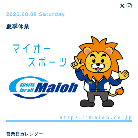
2026.08.08 Saturday
夏季休業
h t t p s : / / m a i o h . c o . j p
営業日カレンダー