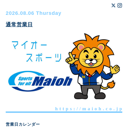
2026.08.06 Thursday
通常営業日
h t t p s : / / m a i o h . c o . j p
営業日カレンダー