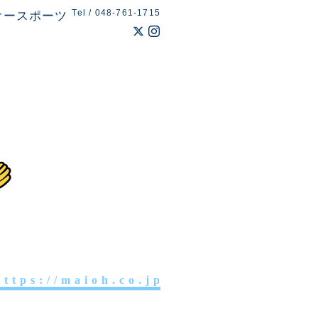
Tel / 048-761-1715
オースポーツ
 t t p s : / / m a i o h . c o . j p