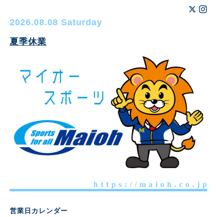
2026.08.08 Saturday
夏季休業
h t t p s : / / m a i o h . c o . j p
営業日カレンダー