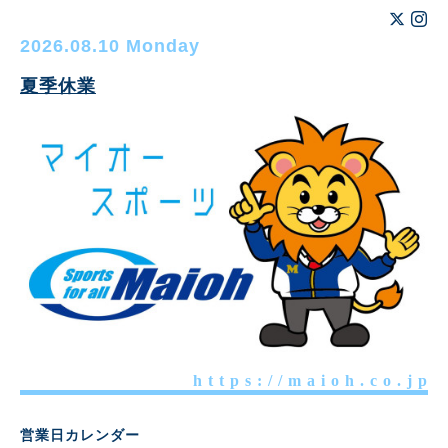
2026.08.10 Monday
夏季休業
h t t p s : / / m a i o h . c o . j p
営業日カレンダー