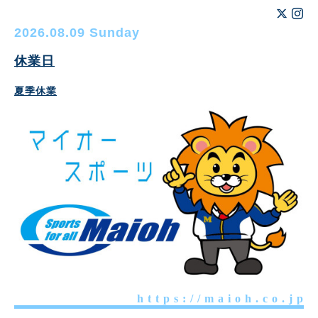
2026.08.09 Sunday
休業日
夏季休業
h t t p s : / / m a i o h . c o . j p