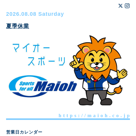
2026.08.08 Saturday
夏季休業
h t t p s : / / m a i o h . c o . j p
営業日カレンダー