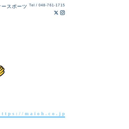
Tel / 048-761-1715
オースポーツ
 t t p s : / / m a i o h . c o . j p